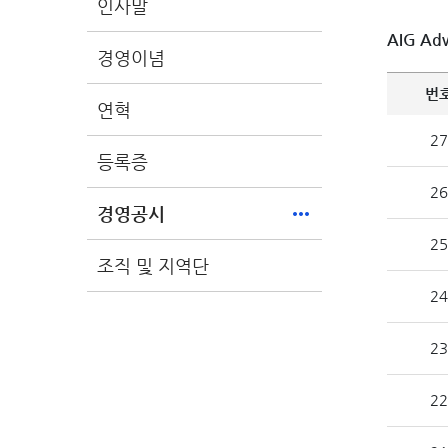
인사말
AIG A
경영이념
번
연혁
27
등록증
26
경영공시
25
조직 및 지역단
24
23
22