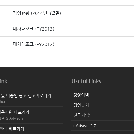
경영현황 (2014년 3월말)
대차대조표 (FY2013)
대차대조표 (FY2012)
ink
Useful Links
경영이념
 및 미승인 광고 신고
바로가기
tion
경영공시
위촉지원
바로가기
전국지역단
t AIG Advisors
eAdvisor설치
치안내
바로가기